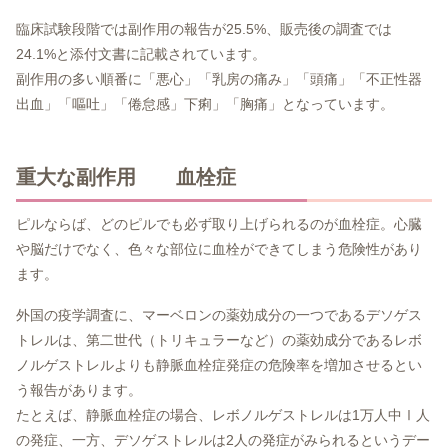
臨床試験段階では副作用の報告が25.5%、販売後の調査では
24.1%と添付文書に記載されています。
副作用の多い順番に「悪心」「乳房の痛み」「頭痛」「不正性器
出血」「嘔吐」「倦怠感」下痢」「胸痛」となっています。
重大な副作用 血栓症
ピルならば、どのピルでも必ず取り上げられるのが血栓症。心臓
や脳だけでなく、色々な部位に血栓ができてしまう危険性があり
ます。
外国の疫学調査に、マーベロンの薬効成分の一つであるデソゲス
トレルは、第二世代（トリキュラーなど）の薬効成分であるレボ
ノルゲストレルよりも静脈血栓症発症の危険率を増加させるとい
う報告があります。
たとえば、静脈血栓症の場合、レボノルゲストレルは1万人中Ⅰ人
の発症、一方、デソゲストレルは2人の発症がみられるというデー