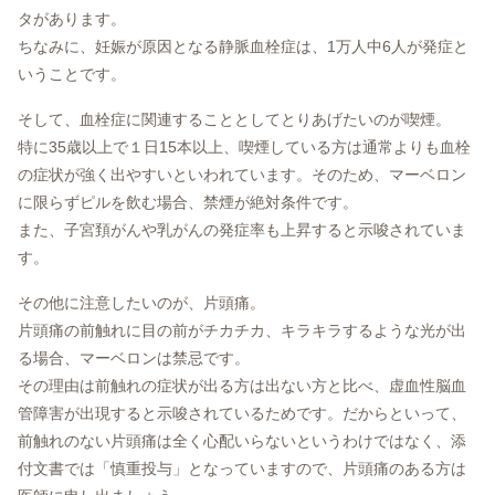
タがあります。
ちなみに、妊娠が原因となる静脈血栓症は、1万人中6人が発症と
いうことです。
そして、血栓症に関連することとしてとりあげたいのが喫煙。
特に35歳以上で１日15本以上、喫煙している方は通常よりも血栓
の症状が強く出やすいといわれています。そのため、マーベロン
に限らずピルを飲む場合、禁煙が絶対条件です。
また、子宮頚がんや乳がんの発症率も上昇すると示唆されていま
す。
その他に注意したいのが、片頭痛。
片頭痛の前触れに目の前がチカチカ、キラキラするような光が出
る場合、マーベロンは禁忌です。
その理由は前触れの症状が出る方は出ない方と比べ、虚血性脳血
管障害が出現すると示唆されているためです。だからといって、
前触れのない片頭痛は全く心配いらないというわけではなく、添
付文書では「慎重投与」となっていますので、片頭痛のある方は