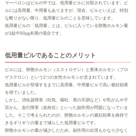
マーベロンはピルの中では、低用量ピルに分類されています。ピ
ルには高用量、中用量もありますが、現在、ピルといえば、特別
な断りがない限り、低用量ピルのことを意味しています。
低用量ピルの「低用量」とは、ピルに入っている卵胞ホルモン量
が1錠中50µg未満の場合です。
低用量ピルであることのメリット
ピルには、卵胞ホルモン（エストロゲン）と黄体ホルモン（プロ
ゲステロン）という2つの女性ホルモンが含まれています。
低用量ピルが登場するまでに高用量、中用量ピルで高い避妊効果
を得ていました。
しかし、消化器障害（吐気、嘔吐、胃の不調など）や乳がんや子
宮がん、血行障害（血栓症）といった副作用が問題になっていま
した。そこで考えられたのが、卵胞ホルモンの避妊効果を維持で
きるギリギリの量まで減らした低用量ピルです。
卵胞ホルモンの量が減少したため、副作用の出現もかなり少なく